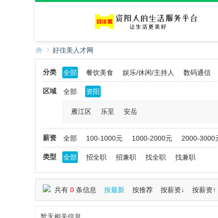
好佳美人才网
分类
全部
餐饮美食
娱乐/休闲/主持人
数码通信
好
»
区域
全部
资阳
雁江区
乐至
安岳
薪资
全部
100-1000元
1000-2000元
2000-3000
类型
全部
招全职
招兼职
找全职
找兼职
佳
共有
0
条信息
按最新
按推荐
按薪资↓
按薪资↑
暂无相关信息