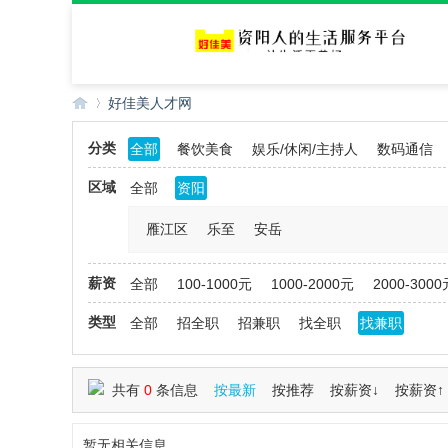
好佳美人才网
分类
全部
餐饮美食
娱乐/休闲/主持人
数码通信
好
»
区域
全部
资阳
雁江区
乐至
安岳
薪资
全部
100-1000元
1000-2000元
2000-3000
类型
全部
招全职
招兼职
找全职
找兼职
佳
共有
0
条信息
按最新
按推荐
按薪资↓
按薪资↑
暂无相关信息