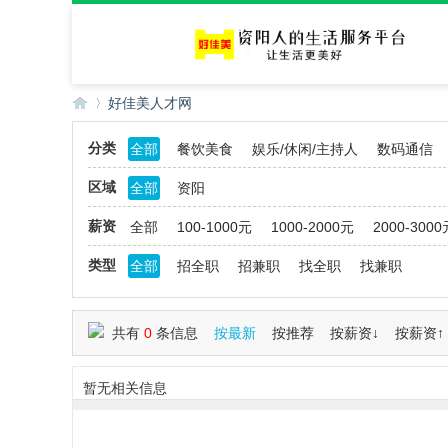
好佳美人才网
分类
全部
餐饮美食
娱乐/休闲/主持人
数码通信
好
»
区域
全部
资阳
薪资
全部
100-1000元
1000-2000元
2000-3000
类型
全部
招全职
招兼职
找全职
找兼职
共有
0
条信息
按最新
按推荐
按薪资↓
按薪资↑
佳
暂无相关信息