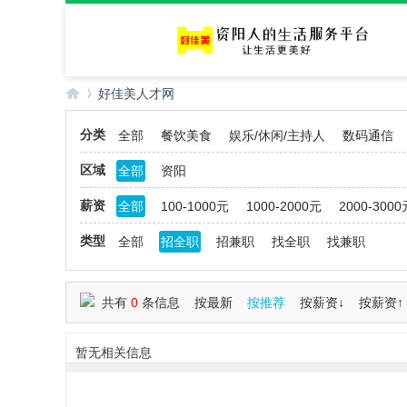
好佳美人才网
分类
全部
餐饮美食
娱乐/休闲/主持人
数码通信
好
»
区域
全部
资阳
薪资
全部
100-1000元
1000-2000元
2000-3000
类型
全部
招全职
招兼职
找全职
找兼职
共有
0
条信息
按最新
按推荐
按薪资↓
按薪资↑
佳
暂无相关信息