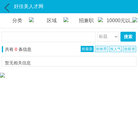
好佳美人才网
分类
区域
招兼职
10000元以上
搜索
共有
0
条信息
按最新
按推荐
按人气
按薪资
暂无相关信息