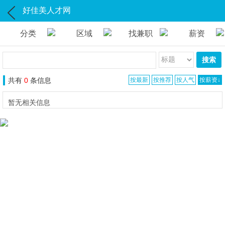
好佳美人才网
分类
区域
找兼职
薪资
搜索
共有
0
条信息
按最新
按推荐
按人气
按薪资↓
暂无相关信息