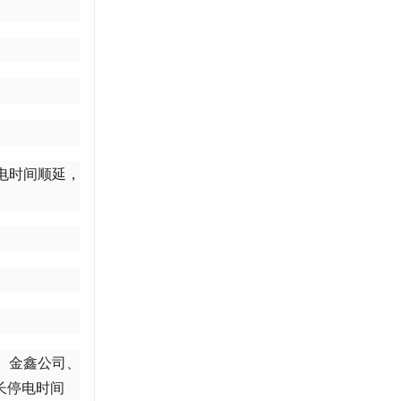
。
电时间顺延，
、金鑫公司、
长停电时间