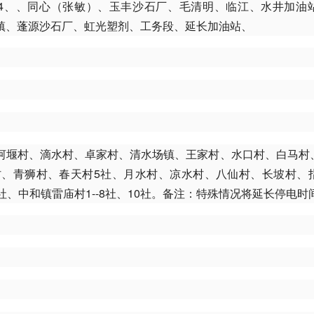
#2、#3、#4、、同心（张敏）、玉丰沙石厂、毛清明、临江、水井加
镇、蓬源沙石厂、虹光塑剂、工务段、延长加油站、
河堰村、滴水村、卓家村、清水场镇、王家村、水口村、白马村
、青狮村、春天村5社、月水村、凉水村、八仙村、长坡村、
、中和镇雷庙村1--8社、10社。备注：特殊情况将延长停电时