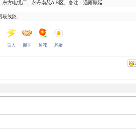
东方电缆厂、永丹南苑A,B区。备注：遇雨顺延
后段线路,
雷人
握手
鲜花
鸡蛋