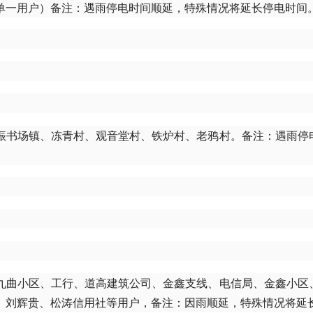
单一用户）备注：遇雨停电时间顺延，特殊情况将延长停电时间
振书场镇、冻青村、观音堂村、铁炉村、老鸦村。备注：遇雨停
九曲小区、工行、道高建筑公司、金鑫支线、电信局、金鑫小区
、刘辉贵、松涛信用社等用户，备注：因雨顺延，特殊情况将延