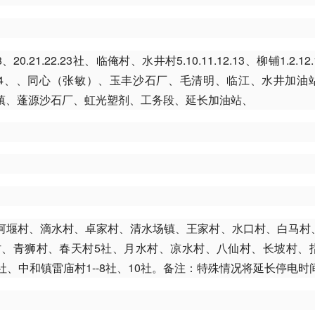
.23社、临俺村、水井村5.10.11.12.13、柳铺1.2.12.13.5
#2、#3、#4、、同心（张敏）、玉丰沙石厂、毛清明、临江、水井加
镇、蓬源沙石厂、虹光塑剂、工务段、延长加油站、
河堰村、滴水村、卓家村、清水场镇、王家村、水口村、白马村
、青狮村、春天村5社、月水村、凉水村、八仙村、长坡村、
、中和镇雷庙村1--8社、10社。备注：特殊情况将延长停电时