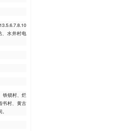
.6.7.8.10
油站、水井村电
、铁锁村、烂
指书村、黄古
间。