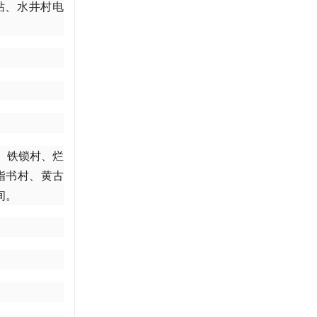
油站、水井村电
、铁锁村、烂
指书村、黄古
间。