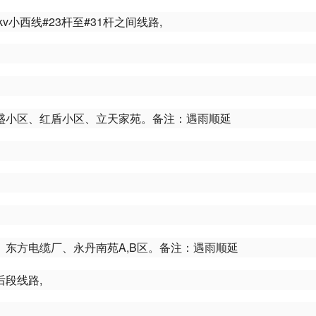
v小西线#23杆至#31杆之间线路,
盛小区、红盾小区、立天家苑。备注：遇雨顺延
东方电缆厂、永丹南苑A,B区。备注：遇雨顺延
后段线路,