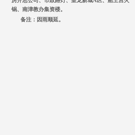
房开总公司、市政路灯、皇龙新城A区、船王宫火
锅、南津教办集资楼。
备注：因雨顺延。