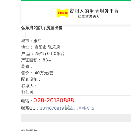
弘乐府2室1厅房屋出售
城市：
雁江
地址：
资阳市 弘乐府
户 型：2房1厅0卫0阳台
产证面积： 83㎡
装修：
售价：
40万元/套
配套设施：
联系人：
好佳美
028-26180888
电话：
联系QQ：
3311676819