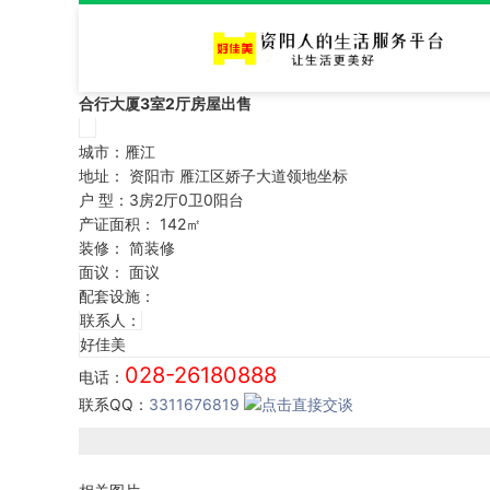
合行大厦3室2厅房屋出售
城市：
雁江
地址：
资阳市 雁江区娇子大道领地坐标
户 型：3房2厅0卫0阳台
产证面积： 142㎡
装修：
简装修
面议：
面议
配套设施：
联系人：
好佳美
028-26180888
电话：
联系QQ：
3311676819