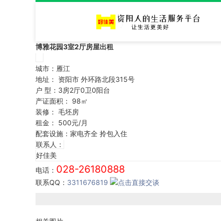
博雅花园3室2厅房屋出租
城市：
雁江
地址：
资阳市 外环路北段315号
户 型：3房2厅0卫0阳台
产证面积： 98㎡
装修：
毛坯房
租金：
500元/月
配套设施：
家电齐全 拎包入住
联系人：
好佳美
028-26180888
电话：
联系QQ：
3311676819