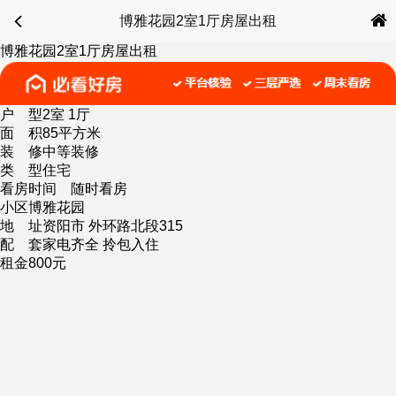
博雅花园2室1厅房屋出租
博雅花园2室1厅房屋出租
户 型
2室 1厅
面 积
85平方米
装 修
中等装修
类 型
住宅
看房时间
随时看房
小区
博雅花园
地 址
资阳市 外环路北段315
配 套
家电齐全 拎包入住
租金
800元