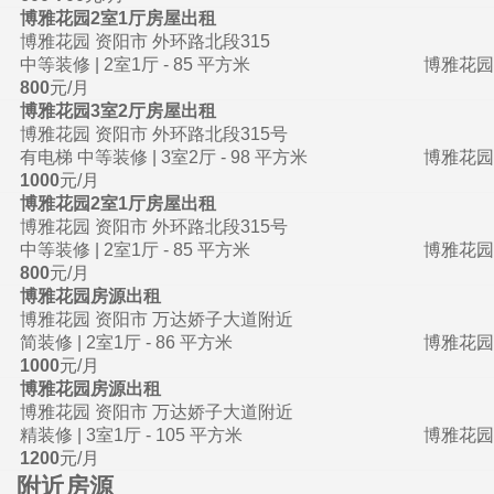
博雅花园2室1厅房屋出租
博雅花园 资阳市 外环路北段315
中等装修 |
2室1厅 -
85 平方米
博雅花园
800
元/月
博雅花园3室2厅房屋出租
博雅花园 资阳市 外环路北段315号
有电梯
中等装修 |
3室2厅 -
98 平方米
博雅花园
1000
元/月
博雅花园2室1厅房屋出租
博雅花园 资阳市 外环路北段315号
中等装修 |
2室1厅 -
85 平方米
博雅花园
800
元/月
博雅花园房源出租
博雅花园 资阳市 万达娇子大道附近
简装修 |
2室1厅 -
86 平方米
博雅花园
1000
元/月
博雅花园房源出租
博雅花园 资阳市 万达娇子大道附近
精装修 |
3室1厅 -
105 平方米
博雅花园
1200
元/月
附近房源