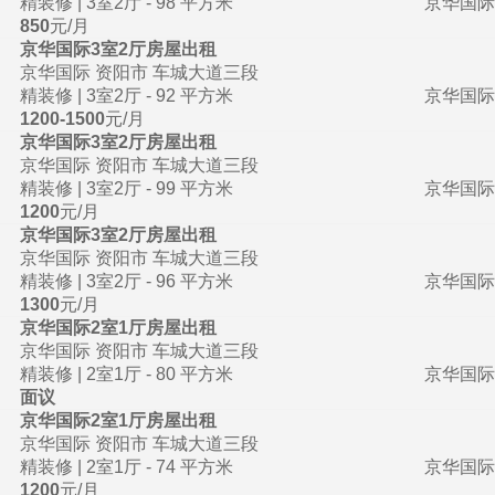
精装修 |
3室2厅 -
98 平方米
京华国际
850
元/月
京华国际3室2厅房屋出租
京华国际 资阳市 车城大道三段
精装修 |
3室2厅 -
92 平方米
京华国际
1200-1500
元/月
京华国际3室2厅房屋出租
京华国际 资阳市 车城大道三段
精装修 |
3室2厅 -
99 平方米
京华国际
1200
元/月
京华国际3室2厅房屋出租
京华国际 资阳市 车城大道三段
精装修 |
3室2厅 -
96 平方米
京华国际
1300
元/月
京华国际2室1厅房屋出租
京华国际 资阳市 车城大道三段
精装修 |
2室1厅 -
80 平方米
京华国际
面议
京华国际2室1厅房屋出租
京华国际 资阳市 车城大道三段
精装修 |
2室1厅 -
74 平方米
京华国际
1200
元/月