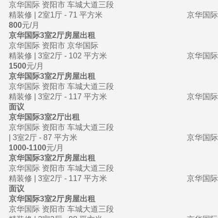
京华国际 资阳市 车城大道三段
精装修 |
2室1厅 -
71 平方米
京华国际
800
元/月
京华国际3室2厅房屋出租
京华国际 资阳市 京华国际
精装修 |
3室2厅 -
102 平方米
京华国际
1500
元/月
京华国际3室2厅房屋出租
京华国际 资阳市 车城大道三段
精装修 |
3室2厅 -
117 平方米
京华国际
面议
京华国际3室2厅出租
京华国际 资阳市 车城大道三段
|
3室2厅 -
87 平方米
京华国际
1000-1100
元/月
京华国际3室2厅房屋出租
京华国际 资阳市 车城大道三段
精装修 |
3室2厅 -
117 平方米
京华国际
面议
京华国际3室2厅房屋出租
京华国际 资阳市 车城大道三段