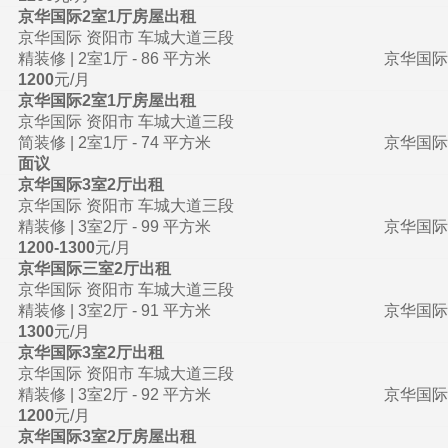
京华国际2室1厅房屋出租
京华国际 资阳市 车城大道三段
精装修 |
2室1厅 -
86 平方米
京华国际
1200
元/月
京华国际2室1厅房屋出租
京华国际 资阳市 车城大道三段
简装修 |
2室1厅 -
74 平方米
京华国际
面议
京华国际3室2厅出租
京华国际 资阳市 车城大道三段
精装修 |
3室2厅 -
99 平方米
京华国际
1200-1300
元/月
京华国际三室2厅出租
京华国际 资阳市 车城大道三段
精装修 |
3室2厅 -
91 平方米
京华国际
1300
元/月
京华国际3室2厅出租
京华国际 资阳市 车城大道三段
精装修 |
3室2厅 -
92 平方米
京华国际
1200
元/月
京华国际3室2厅房屋出租