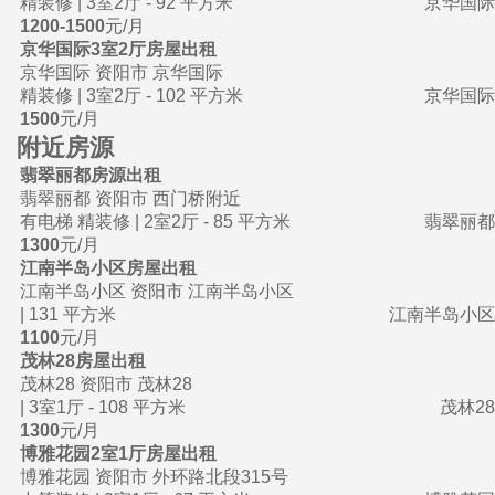
精装修 |
3室2厅 -
92 平方米
京华国际
1200-1500
元/月
京华国际3室2厅房屋出租
京华国际 资阳市 京华国际
精装修 |
3室2厅 -
102 平方米
京华国际
1500
元/月
附近房源
翡翠丽都房源出租
翡翠丽都 资阳市 西门桥附近
有电梯 精装修 |
2室2厅 -
85 平方米
翡翠丽都
1300
元/月
江南半岛小区房屋出租
江南半岛小区 资阳市 江南半岛小区
|
131 平方米
江南半岛小区
1100
元/月
茂林28房屋出租
茂林28 资阳市 茂林28
|
3室1厅 -
108 平方米
茂林28
1300
元/月
博雅花园2室1厅房屋出租
博雅花园 资阳市 外环路北段315号