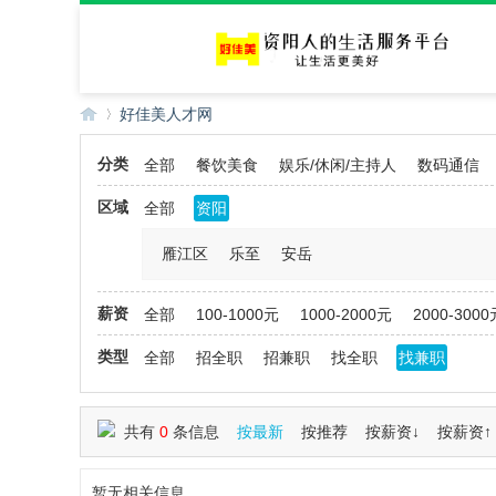
好佳美人才网
分类
全部
餐饮美食
娱乐/休闲/主持人
数码通信
好
»
区域
全部
资阳
雁江区
乐至
安岳
薪资
全部
100-1000元
1000-2000元
2000-3000
类型
全部
招全职
招兼职
找全职
找兼职
佳
共有
0
条信息
按最新
按推荐
按薪资↓
按薪资↑
暂无相关信息